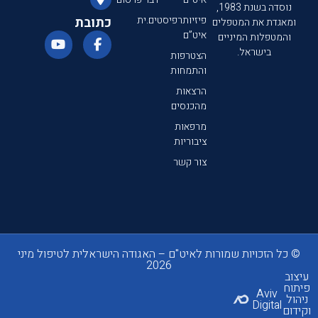
נוסדה בשנת 1983,
פיזיותרפיסטים.ית
כתובת
ומאגדת את המטפלים
איט”ם
והמטפלות המיניים
בישראל.
הצטרפות
והתמחות
הרצאות
מהכנסים
מרפאות
ציבוריות
צור קשר
© כל הזכויות שמורות לאיט"ם – האגודה הישראלית לטיפול מיני
2026
עיצוב
פיתוח
Aviv
ניהול
Digital
וקידום