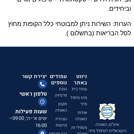
וביחידים
.
הערות: השירות ניתן למבוטחי כלל הקופות מחוץ
לסל הבריאות (בתשלום ).
ניווט
עמודים
יצירת קשר
באתר
נוספים
עמוד בית
הגנת
טלפון ראשי
פרטיות
מהו טיפול
מיני
תקנון
האגודה
שעות פעילות
אודות
ימים א׳–ה׳, 09:00–
האגודה
הצהרת
איט"ם, האגודה
נגישות
16:00
מטפלי.ות
הישראלית לטיפול מיני,
איט"ם
דבר פרסום